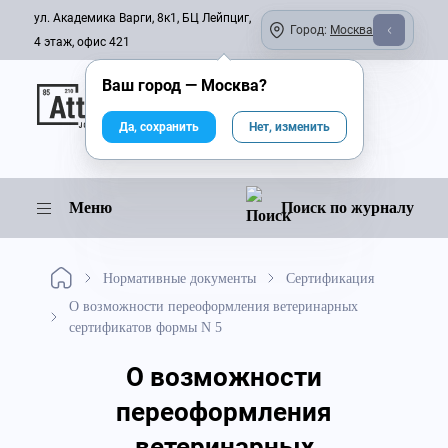
ул. Академика Варги, 8к1, БЦ Лейпциг,
Город:
Москва
4 этаж, офис 421
Ваш город —
Москва
?
Онлайн-журнал
Да, сохранить
Нет, изменить
Меню
Поиск по журналу
Нормативные документы
Сертификация
О возможности переоформления ветеринарных
сертификатов формы N 5
О возможности
переоформления
ветеринарных