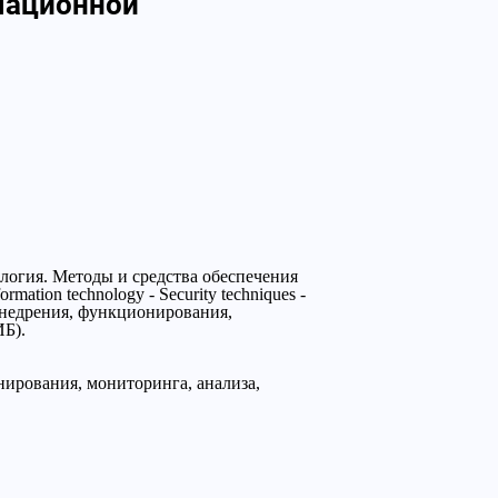
мационной
огия. Методы и средства обеспечения
tion technology - Security techniques -
, внедрения, функционирования,
ИБ).
нирования, мониторинга, анализа,