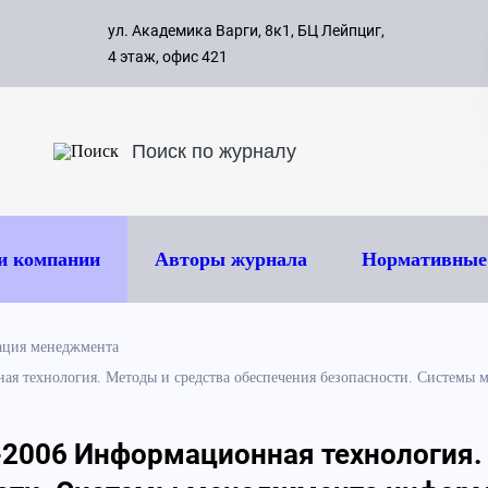
с 09:00 д
ул. Академика Варги, 8к1, БЦ Лейпциг,
ок
8 495 
4 этаж, офис 421
и компании
Авторы журнала
Нормативные
ация менеджмента
 технология. Методы и средства обеспечения безопасности. Системы 
2006 Информационная технология.