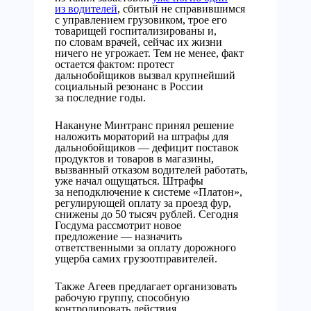
из водителей
, сбитый не справившимся
с управлением грузовиком, трое его
товарищей госпитализированы и,
по словам врачей, сейчас их жизни
ничего не угрожает. Тем не менее, факт
остается фактом: протест
дальнобойщиков вызвал крупнейший
социальный резонанс в России
за последние годы.
Накануне Минтранс принял решение
наложить мораторий на штрафы для
дальнобойщиков — дефицит поставок
продуктов и товаров в магазины,
вызванный отказом водителей работать,
уже начал ощущаться. Штрафы
за неподключение к системе «Платон»,
регулирующей оплату за проезд фур,
снижены до 50 тысяч рублей. Сегодня
Госдума рассмотрит новое
предложение — назначить
ответственными за оплату дорожного
ущерба самих грузоотправителей.
Также Агеев предлагает организовать
рабочую группу, способную
контролировать действия