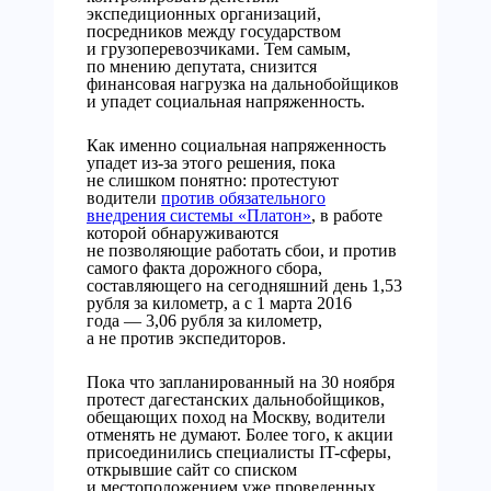
экспедиционных организаций,
посредников между государством
и грузоперевозчиками. Тем самым,
по мнению депутата, снизится
финансовая нагрузка на дальнобойщиков
и упадет социальная напряженность.
Как именно социальная напряженность
упадет из-за этого решения, пока
не слишком понятно: протестуют
водители
против обязательного
внедрения системы «Платон»
, в работе
которой обнаруживаются
не позволяющие работать сбои, и против
самого факта дорожного сбора,
составляющего на сегодняшний день 1,53
рубля за километр, а с 1 марта 2016
года — 3,06 рубля за километр,
а не против экспедиторов.
Пока что запланированный на 30 ноября
протест дагестанских дальнобойщиков,
обещающих поход на Москву, водители
отменять не думают. Более того, к акции
присоединились специалисты IT-сферы,
открывшие сайт со списком
и местоположением уже проведенных