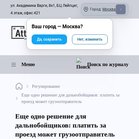
ул. Академика Варги, 8к1, БЦ Лейпциг,
Город:
Москва
4 этаж, офис 421
Ваш город —
Москва
?
Онлайн-журнал
Да, сохранить
Нет, изменить
Меню
Поиск по журналу
Регулирование
Еще одно решение для дальнобойщиков: платить за
проезд может грузоотправитель
Еще одно решение для
дальнобойщиков: платить за
проезд может грузоотправитель