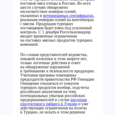
поставок мяса птицы в Россию. Во всех
шести случаях обнаружено
несоответствие номеров пломб,
указанных в
ветеринарных сертификатах
,
реальным номерам пломб на контейнерах
с мясом. Продукция турецких
поставщиков будет взята под усиленный
контроль. С 1 декабря Россельхознадзор
вводит временные ограничения
на поставку мясных продуктов турецких
компаний.
По словам представителей ведомства,
никакой политики в этом запрете нет,
только логичные действия в ответ
на обнаружение нарушений
в требованиях к безопасности продукции.
Учитывая призывы помощника
председателя правительства РФ Геннадия
Онищенко отказаться от покупок
турецких продуктов вообще, подсчеты
российских аналитиков на тему
потенциальных убытков российских
предпринимателей в случае
введения
продуктового эмбарго в Турции
и уже
действующие ограничения на полеты
в Турцию, не искать в этом решении