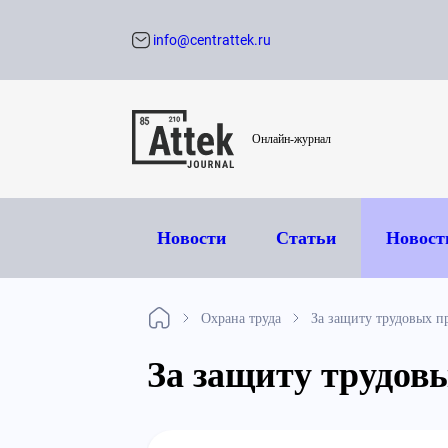
info@centrattek.ru
Обратный звон
Онлайн-журнал
Новости
Статьи
Новост
Охрана труда
За защиту трудовых 
За защиту трудо