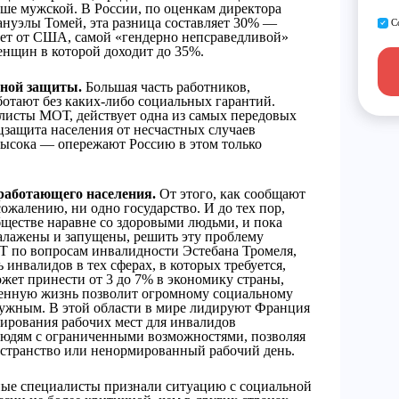
ьше мужской. В России, по оценкам директора
нуэлы Томей, эта разница составляет 30% —
С
тает от США, самой «гендерно непсраведливой»
енщин в которой доходит до 35%.
ьной защиты.
Большая часть работников,
отают без каких-либо социальных гарантий.
алисты МОТ, действует одна из самых передовых
цзащита населения от несчастных случаев
 высока — опережают Россию в этом только
 работающего населения.
От этого, как сообщают
ожалению, ни одно государство. И до тех пор,
бществе наравне со здоровыми людьми, и пока
алажены и запущены, решить эту проблему
ОТ по вопросам инвалидности Эстебана Тромеля,
инвалидов в тех сферах, в которых требуется,
ожет принести от 3 до 7% в экономику страны,
твенную жизнь позволит огромному социальному
нужным. В этой области в мире лидируют Франция
тирования рабочих мест для инвалидов
людям с ограниченными возможностями, позволяя
остранство или ненормированный рабочий день.
ные специалисты признали ситуацию с социальной