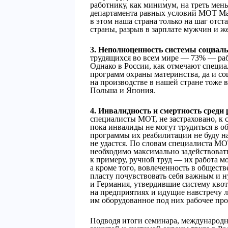
работнику, как минимум, на треть мен
департамента равных условий МОТ Ма
в этом наша страна только на шаг отс
страны, разрыв в зарплате мужчин и ж
3. Неполноценность системы социал
трудящихся во всем мире — 73% — раб
Однако в России, как отмечают специ
программ охраны материнства, да и со
на производстве в нашей стране тоже
Польша и Япония.
4. Инвалидность и смертность среди
специалисты МОТ, не застраховано, к с
пока инвалиды не могут трудиться в о
программы их реабилитации не буду н
не удастся. По словам специалиста М
необходимо максимально задействовать 
к примеру, ручной труд — их работа м
а кроме того, вовлеченность в общес
пласту почувствовать себя важным и 
и Германия, утвердившие систему кво
на предприятиях и идущие навстречу 
им оборудованное под них рабочее пр
Подводя итоги семинара, международ