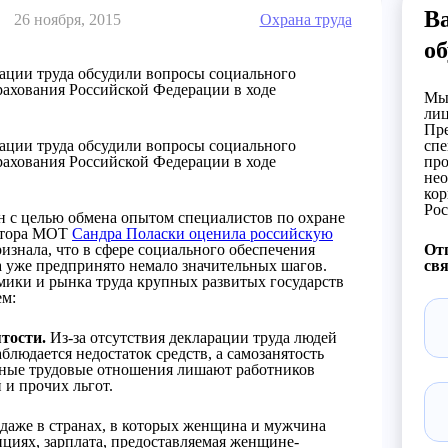
В
26 ноября, 2015
Охрана труда
об
ции труда обсудили вопросы социального
рахования Российской Федерации в ходе
Мы 
лиц
Пре
ции труда обсудили вопросы социального
спе
рахования Российской Федерации в ходе
про
нео
кор
Рос
 с целью обмена опытом специалистов по охране
ектора МОТ
Сандра Поласки оценила российскую
изнала, что в сфере социального обеспечения
Отп
а уже предпринято немало значительных шагов.
свя
мики и рынка труда крупных развитых государств
ем:
тости.
Из-за отсутствия декларации труда людей
блюдается недостаток средств, а самозанятость
ьные трудовые отношения лишают работников
 и прочих льгот.
даже в странах, в которых женщина и мужчина
ициях, зарплата, предоставляемая женщине-