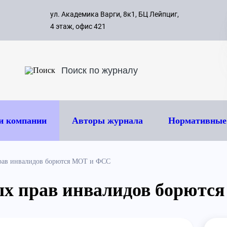
с 09:00 д
ул. Академика Варги, 8к1, БЦ Лейпциг,
ок
8 495 
4 этаж, офис 421
и компании
Авторы журнала
Нормативные
прав инвалидов борются МОТ и ФСС
вых прав инвалидов борют