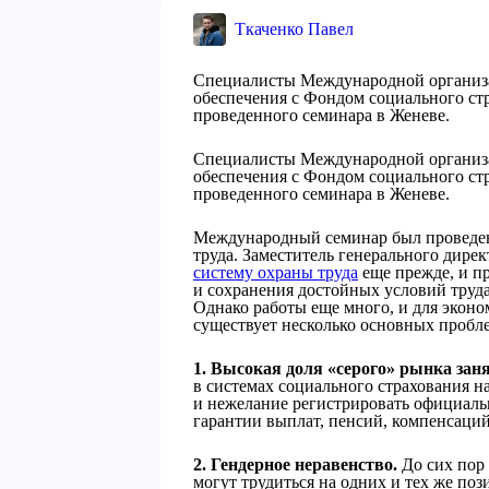
Ткаченко Павел
Специалисты Международной организа
обеспечения с Фондом социального ст
проведенного семинара в Женеве.
Специалисты Международной организа
обеспечения с Фондом социального ст
проведенного семинара в Женеве.
Международный семинар был проведен
труда. Заместитель генерального дир
систему охраны труда
еще прежде, и пр
и сохранения достойных условий труд
Однако работы еще много, и для эконо
существует несколько основных пробл
1. Высокая доля «серого» рынка заня
в системах социального страхования на
и нежелание регистрировать официал
гарантии выплат, пенсий, компенсаций
2. Гендерное неравенство.
До сих пор 
могут трудиться на одних и тех же поз