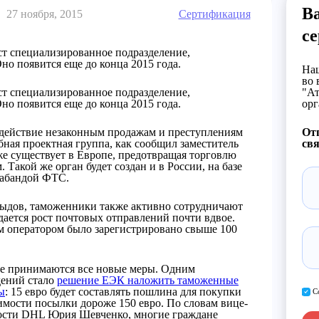
В
27 ноября, 2015
Сертификация
с
ст специализированное подразделение,
но появится еще до конца 2015 года.
Наш
во 
ст специализированное подразделение,
"Ат
но появится еще до конца 2015 года.
орг
одействие незаконным продажам и преступлениям
От
бная проектная группа, как сообщил заместитель
свя
е существует в Европе, предотвращая торговлю
 Такой же орган будет создан и в России, на базе
рабандой ФТС.
авыдов, таможенники также активно сотрудничают
ается рост почтовых отправлений почти вдвое.
м оператором было зарегистрировано свыше 100
е принимаются все новые меры. Одним
дений стало
решение ЕЭК наложить таможенные
ы
: 15 евро будет составлять пошлина для покупки
С
оимости посылки дороже 150 евро. По словам вице-
ности DHL Юрия Шевченко, многие граждане