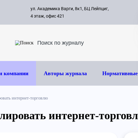
с 09:00 д
ул. Академика Варги, 8к1, БЦ Лейпциг,
ок
8 495 
4 этаж, офис 421
и компании
Авторы журнала
Нормативные
овать интернет-торговлю
лировать интернет-торгов