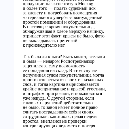
продукции на экспертизу в Москву,
и более того — подать судебный иск
за клевету и потребовать возмещения
материального ущерба за вынужденный
простой помещений и оборудования.
В настоящее время покупательница,
обнаружившая в хлебе мерзкую начинку,
отрицает этот факт: крысы не было, фото
не выкладывала, претензий
к производителю нет.
Так была ли крыса? Быть может, все-таки
и была — недаром Роспотребнадзор
зацепился за саму возможность
ее попадания на склад. В этом случае
испуганная судом покупательница могла
просто отпереться от своих изначальных
слов, и тогда картина вырисовывается
крайне неприглядная: и крысой угостили,
и штрафом пригрозили, и пожаловаться
уже некуда. С другой стороны, если
таковых нарушений действительно
не было, то завод имеет полное право
считать пострадавшим себя и своих
сотрудников: как-никак, целая неделя
простоя, внеплановые проверки
контролирующих ведомств и потеря