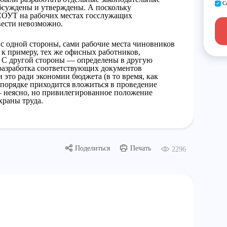
С
обсуждены и утверждены. А поскольку
СОУТ на рабочих местах госслужащих
вести невозможно.
с одной стороны, сами рабочие места чиновников
 к примеру, тех же офисных работников,
. С другой стороны — определены в другую
разработка соответствующих документов
и это ради экономии бюджета (в то время, как
 порядке приходится вложиться в проведение
 неясно, но привилегированное положение
храны труда.
Поделиться
Печать
2296