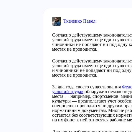
Ткаченко Павел
Согласно действующему законодательс
условий труда имеет еще один сущест
чиновники не попадают ни под одну к
местах не проводится.
Согласно действующему законодательс
условий труда имеет еще один сущест
и чиновники не попадают ни под одну
местах не проводится.
За два года своего существования
Феде
условий труда»
обнаружил немало недос
места — например, спортсменов, медиц
культуры — предполагают учет особенн
спецоценка проводится по другим пра
нормативным документам. Многие рабо
остаются без соответствующих нормати
на их фоне: к ней относятся рабочие 
Для таких рабочих мест также должны 