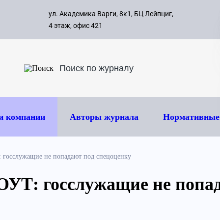
с 09:00 д
ул. Академика Варги, 8к1, БЦ Лейпциг,
ок
8 495 
4 этаж, офис 421
и компании
Авторы журнала
Нормативные
 госслужащие не попадают под спецоценку
УТ: госслужащие не попа