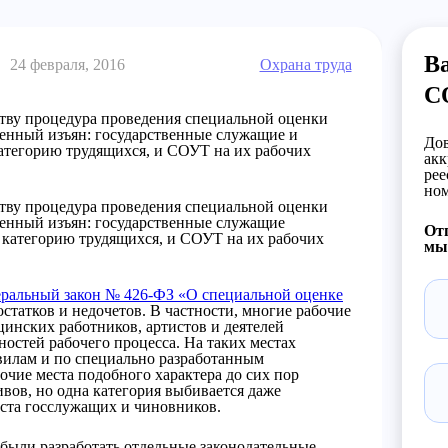
Ва
24 февраля, 2016
Охрана труда
С
тву процедура проведения специальной оценки
венный изъян: государственные служащие и
Дов
атегорию трудящихся, и СОУТ на их рабочих
акк
рее
ном
тву процедура проведения специальной оценки
венный изъян: государственные служащие
Отп
 категорию трудящихся, и СОУТ на их рабочих
мы 
ральный закон № 426-ФЗ «О специальной оценке
татков и недочетов. В частности, многие рабочие
инских работников, артистов и деятелей
остей рабочего процесса. На таких местах
вилам и по специально разработанным
чие места подобного характера до сих пор
вов, но одна категория выбивается даже
места госслужащих и чиновников.
были разработать отдельные законодательные