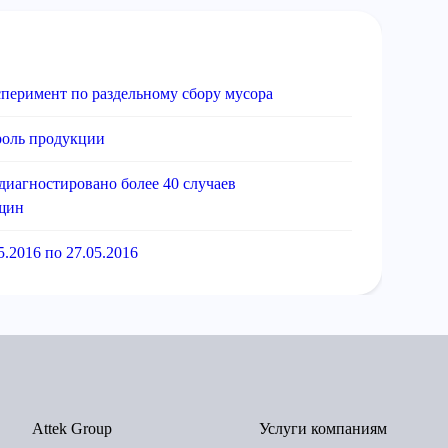
сперимент по раздельному сбору мусора
роль продукции
диагностировано более 40 случаев
нщин
.2016 по 27.05.2016
Attek Group
Услуги компаниям