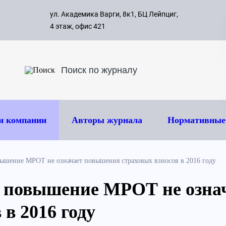
с 09:00 д
ул. Академика Варги, 8к1, БЦ Лейпциг,
ок
8 495 
4 этаж, офис 421
и компании
Авторы журнала
Нормативные
ышение МРОТ не означает повышения страховых взносов в 2016 году
 повышение МРОТ не озна
 в 2016 году