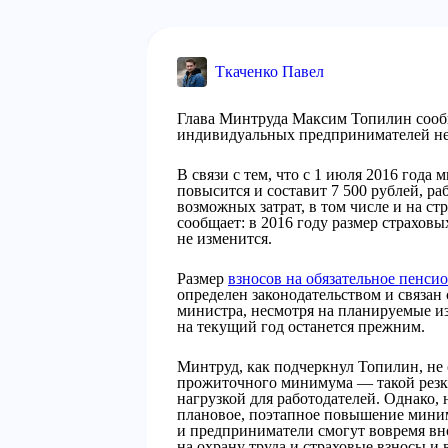
Ткаченко Павел
Глава Минтруда Максим Топилин сообща
индивидуальных предпринимателей не
В связи с тем, что с 1 июля 2016 года
повысится и составит 7 500 рублей, р
возможных затрат, в том числе и на с
сообщает: в 2016 году размер страхо
не изменится.
Размер
взносов на обязательное пенси
определен законодательством и связан
министра, несмотря на планируемые из
на текущий год останется прежним.
Минтруд, как подчеркнул Топилин, н
прожиточного минимума — такой резк
нагрузкой для работодателей. Однако, 
плановое, поэтапное повышение миним
и предприниматели смогут вовремя вн
на охрану труда и страховые взносы и 