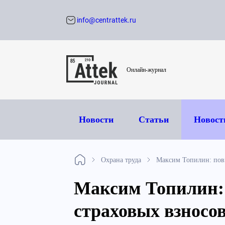
info@centrattek.ru
Обратный звон
Онлайн-журнал
Новости
Статьи
Новост
Охрана труда
Максим Топилин: пов
Максим Топилин:
страховых взносов