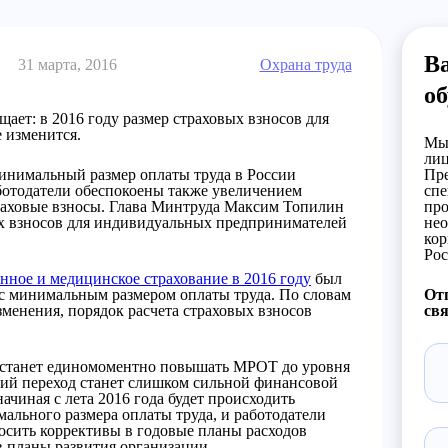
В
31 марта, 2016
Охрана труда
об
ет: в 2016 году размер страховых взносов для
 изменится.
Мы 
лиц
 минимальный размер оплаты труда в России
Пре
аботодатели обеспокоены также увеличением
спе
траховые взносы. Глава Минтруда Максим Топилин
про
вых взносов для индивидуальных предпринимателей
нео
кор
Рос
онное и медицинское страхование в 2016 году
был
 с минимальным размером оплаты труда. По словам
Отп
менения, порядок расчета страховых взносов
свя
е станет единомоментно повышать МРОТ до уровня
ий переход станет слишком сильной финансовой
начиная с лета 2016 года будет происходить
ального размера оплаты труда, и работодатели
осить коррективы в годовые планы расходов
в планы развития организации.