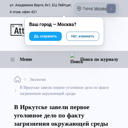
ул. Академика Варги, 8к1, БЦ Лейпциг,
Город:
Москва
4 этаж, офис 421
Ваш город —
Москва
?
Онлайн-журнал
Да, сохранить
Нет, изменить
Меню
Поиск по журналу
Экология
В Иркутске завели первое уголовное дело по факту
загрязнения окружающей среды
В Иркутске завели первое
уголовное дело по факту
загрязнения окружающей среды