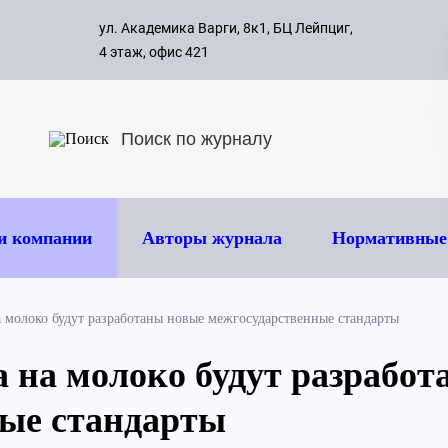
с 09:00 д
ул. Академика Варги, 8к1, БЦ Лейпциг,
ок
8 495 
4 этаж, офис 421
и компании
Авторы журнала
Нормативные
а молоко будут разработаны новые межгосударственные стандарты
а на молоко будут разрабо
ные стандарты