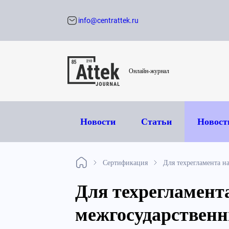
info@centrattek.ru
Обратный звон
Онлайн-журнал
Новости
Статьи
Новост
Сертификация
Для техрегламента н
Для техрегламент
межгосударствен