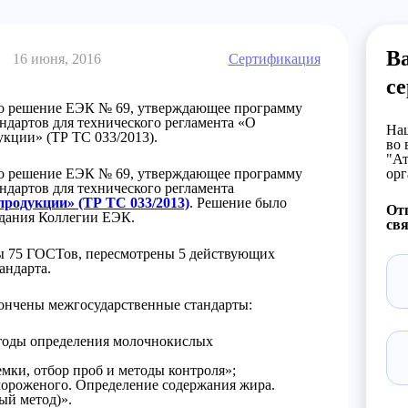
В
16 июня, 2016
Сертификация
с
но решение ЕЭК № 69, утверждающее программу
ндартов для технического регламента «О
Наш
кции» (ТР ТС 033/2013).
во 
"Ат
но решение ЕЭК № 69, утверждающее программу
орг
ндартов для технического регламента
продукции» (ТР ТС 033/2013)
. Решение было
От
едания Коллегии ЕЭК.
свя
ны 75 ГОСТов, пересмотрены 5 действующих
андарта.
акончены межгосударственные стандарты:
тоды определения молочнокислых
мки, отбор проб и методы контроля»;
мороженого. Определение содержания жира.
ый метод)».