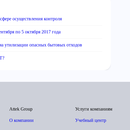
сфере осуществления контроля
нтября по 5 октября 2017 года
ма утилизации опасных бытовых отходов
Т?
Attek Group
Услуги компаниям
О компании
Учебный центр