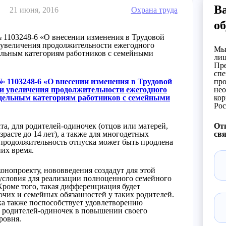
В
21 июня, 2016
Охрана труда
об
№ 1103248-6 «О внесении изменения в Трудовой
 увеличения продолжительности ежегодного
Мы 
ельным категориям работников с семейными
лиц
Пре
спе
№ 1103248-6 «О внесении изменения в Трудовой
про
ти увеличения продолжительности ежегодного
нео
тдельным категориям работников с семейными
кор
Рос
а, для родителей-одиночек (отцов или матерей,
Отп
расте до 14 лет), а также для многодетных
свя
продолжительность отпуска может быть продлена
них время.
конопроекту, нововведения создадут для этой
условия для реализации полноценного семейного
Кроме того, такая дифференциация будет
очих и семейных обязанностей у таких родителей.
а также поспособствует удовлетворению
 родителей-одиночек в повышении своего
ровня.