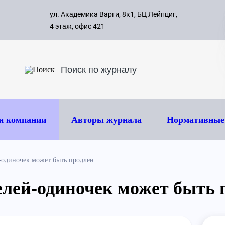
с 09:00 д
ул. Академика Варги, 8к1, БЦ Лейпциг,
ок
8 495 
4 этаж, офис 421
и компании
Авторы журнала
Нормативные
-одиночек может быть продлен
елей-одиночек может быть 