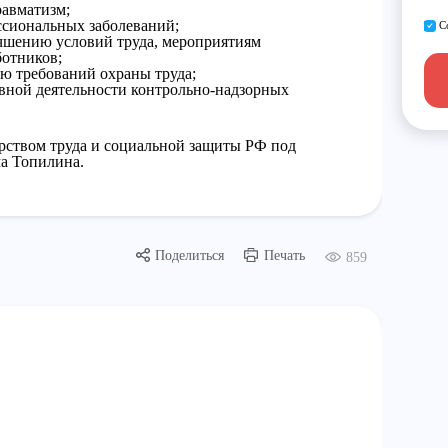
равматизм;
ссиональных заболеваний;
С
чшению условий труда, мероприятиям
ботников;
ю требований охраны труда;
вной деятельности контрольно-надзорных
рством труда и социальной защиты РФ под
а Топилина.
Поделиться
Печать
859