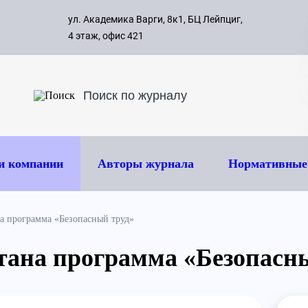
с 09:00 д
ул. Академика Варги, 8к1, БЦ Лейпциг,
ок
8 495 
4 этаж, офис 421
и компании
Авторы журнала
Нормативные
на программа «Безопасный труд»
отана программа «Безопасн