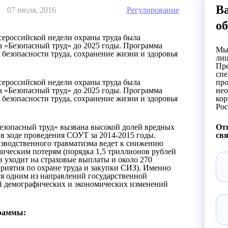
В
07 июля, 2016
Регулирование
об
сероссийской недели охраны труда была
а «Безопасный труд» до 2025 годы. Программа
Мы 
 безопасности труда, сохранение жизни и здоровья
лиц
Пре
спе
сероссийской недели охраны труда была
про
а «Безопасный труд» до 2025 годы. Программа
нео
 безопасности труда, сохранение жизни и здоровья
кор
Рос
Безопасный труд» вызвана высокой долей вредных
Отп
в ходе проведения СОУТ за 2014-2015 годы.
свя
изводственного травматизма ведет к снижению
ическим потерям (порядка 1,5 триллионов рублей
в уходит на страховые выплаты и около 270
иятия по охране труда и закупки СИЗ). Именно
ся одним из направлений государственной
ей демографических и экономических изменений
граммы: