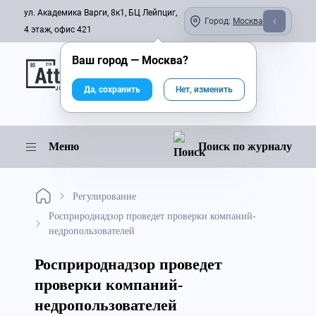
ул. Академика Варги, 8к1, БЦ Лейпциг,
Город:
Москва
4 этаж, офис 421
Ваш город —
Москва
?
Онлайн-журнал
Да, сохранить
Нет, изменить
Меню
Поиск по журналу
Регулирование
Росприроднадзор проведет проверки компаний-
недропользователей
Росприроднадзор проведет
проверки компаний-
недропользователей