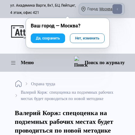
ул. Академика Варги, 8к1, БЦ Лейпциг,
Город:
Москва
4 этаж, офис 421
Ваш город —
Москва
?
Онлайн-журнал
Да, сохранить
Нет, изменить
Меню
Поиск по журналу
Охрана труда
Валерий Корж: спецоценка на подземных рабочих
местах будет проводиться по новой методике
Валерий Корж: спецоценка на
подземных рабочих местах будет
проводиться по новой методике