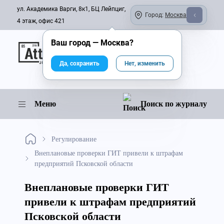
ул. Академика Варги, 8к1, БЦ Лейпциг,
Город:
Москва
4 этаж, офис 421
Ваш город —
Москва
?
Онлайн-журнал
Да, сохранить
Нет, изменить
Меню
Поиск по журналу
Регулирование
Внеплановые проверки ГИТ привели к штрафам
предприятий Псковской области
Внеплановые проверки ГИТ
привели к штрафам предприятий
Псковской области