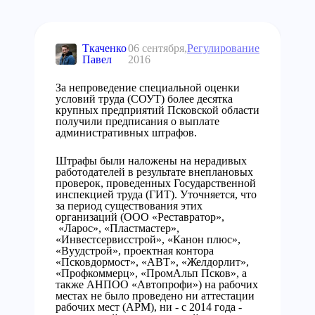
Ткаченко
06 сентября,
Регулирование
Павел
2016
За непроведение специальной оценки
условий труда (СОУТ) более десятка
крупных предприятий Псковской области
получили предписания о выплате
административных штрафов.
Штрафы были наложены на нерадивых
работодателей в результате внеплановых
проверок, проведенных Государственной
инспекцией труда (ГИТ). Уточняется, что
за период существования этих
организаций (ООО «Реставратор»,
«Ларос», «Пластмастер»,
«Инвестсервисстрой», «Канон плюс»,
«Вуудстрой», проектная контора
«Псковдормост», «АВТ», «Желдорлит»,
«Профкоммерц», «ПромАльп Псков», а
также АНПОО «Автопрофи») на рабочих
местах не было проведено ни аттестации
рабочих мест (АРМ), ни - с 2014 года -