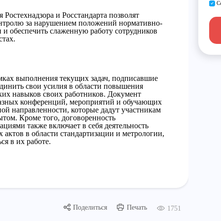
С
я Ростехнадзора и Росстандарта позволят
онтролю за нарушением положений нормативно-
 и обеспечить слаженную работу сотрудников
стах.
мках выполнения текущих задач, подписавшие
динить свои усилия в области повышения
их навыков своих работников. Документ
разных конференций, мероприятий и обучающих
ной направленности, которые дадут участникам
том. Кроме того, договоренность
ациями также включает в себя деятельность
 актов в области стандартизации и метрологии,
ся в их работе.
Поделиться
Печать
1751