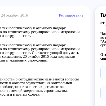
В
24 октября, 2016
Регулирование
с
, технологическому и атомному надзору
во по техническому регулированию и метрологии
Наш
 о сотрудничестве.
во 
"Ат
, технологическому и атомному надзору
орг
во по техническому регулированию и метрологии
и о сотрудничестве. Соответствующий документ,
От
соглашения, 20 октября 2016 года подписали
свя
главы указанных учреждений.
енностей о сотрудничестве называются вопросы
ности в области осуществления контрольной
и соблюдения технических регламентов
ласти атомной энергетики, строительства,
ости и в других сферах.