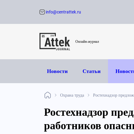
info@centrattek.ru
Обратный звон
Онлайн-журнал
Новости
Статьи
Новост
Охрана труда
Ростехнадзор предлож
Ростехнадзор пред
работников опасн