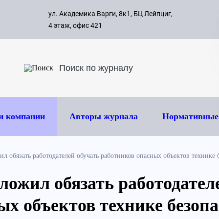
с 09:00 д
ул. Академика Варги, 8к1, БЦ Лейпциг,
ок
8 495 
4 этаж, офис 421
и компании
Авторы журнала
Нормативные
ил обязать работодателей обучать работников опасных объектов технике 
ложил обязать работодател
ых объектов технике безоп