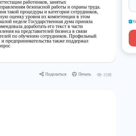
ттестации работников, занятых
правлениям безопасной работы и охраны труда.
ия такой процедуры и категории сотрудников,
ьную оценку уровня их компетенции в этом
рошлой неделе Государственная дума приняла
С
мендовала доработать его текст в части
ления на представителей бизнеса в связи
телей по обучению сотрудников. Профильный
 и предпринимательства также поддержал
опрос
Поделиться
Печать
1198