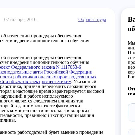
В
07 ноября, 2016
Охрана труда
об
 об изменении процедуры обеспечения
а счет внедрения дополнительного обучения
Мы 
лиц
Пре
 об изменении процедуры обеспечения
спе
а счет внедрения дополнительного обучения
про
роект Федерального закона N 1117053-6
нео
аконодательные акты Российской Федерации
кор
тности работников опасных производственных
Рос
ий и объектов электроэнергетики»
. Указанный
зработчика, призван переломить сложившуюся
Отп
торая в настоящее время характеризуется высокой
свя
 нарушений в работе используемого
ногом является следствием влияния так
оторый в данном контексте фактически
пень компетентности персонала в вопросах
еятельности, правильной эксплуатации машин
циплины.
занность работодателей будет вменено проведение