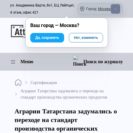
ул. Академика Варги, 8к1, БЦ Лейпциг,
Город:
Москва
4 этаж, офис 421
Ваш город —
Москва
?
Онлайн-журнал
Да, сохранить
Нет, изменить
Меню
Поиск по журналу
Сертификация
Аграрии Татарстана задумались о переходе на
стандарт производства органических продуктов
Аграрии Татарстана задумались о
переходе на стандарт
производства органических