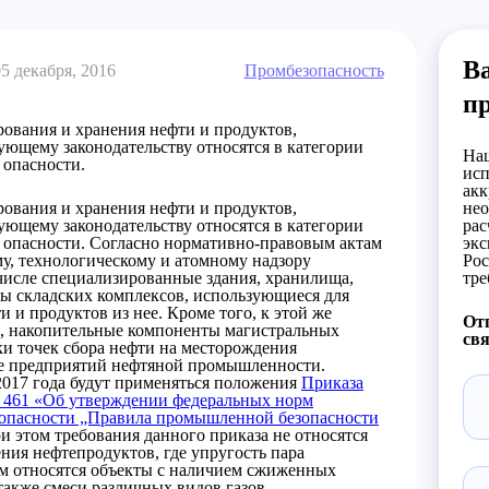
Ва
05 декабря, 2016
Промбезопасность
п
рования и хранения нефти и продуктов,
вующему законодательству относятся в категории
Наш
опасности.
исп
акк
рования и хранения нефти и продуктов,
нео
вующему законодательству относятся в категории
рас
пасности. Согласно нормативно-правовым актам
экс
у, технологическому и атомному надзору
Рос
м числе специализированные здания, хранилища,
тре
ты складских комплексов, использующиеся для
 и продуктов из нее. Кроме того, к этой же
Отп
ы, накопительные компоненты магистральных
свя
ки точек сбора нефти на месторождения
ве предприятий нефтяной промышленности.
2017 года будут применяться положения
Приказа
 № 461 «Об утверждении федеральных норм
зопасности „Правила промышленной безопасности
ри этом требования данного приказа не относятся
ния нефтепродуктов, где упругость пара
им относятся объекты с наличием сжиженных
также смеси различных видов газов.