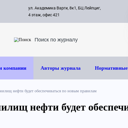
с 09:00 д
ул. Академика Варги, 8к1, БЦ Лейпциг,
ок
8 495 
4 этаж, офис 421
и компании
Авторы журнала
Нормативные
анилищ нефти будет обеспечиваться по новым правилам
нилищ нефти будет обеспеч