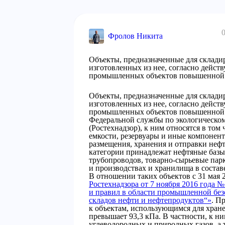
Фролов Никита
Объекты, предназначенные для склади
изготовленных из нее, согласно дейст
промышленных объектов повышенной 
Объекты, предназначенные для склади
изготовленных из нее, согласно дейст
промышленных объектов повышенной о
Федеральной службы по экологическом
(Ростехнадзор), к ним относятся в то
емкости, резервуары и иные компонен
размещения, хранения и отправки нефти
категории принадлежат нефтяные баз
трубопроводов, товарно-сырьевые пар
и производствах и хранилища в соста
В отношении таких объектов с 31 мая 
Ростехнадзора от 7 ноября 2016 года
и правил в области промышленной бе
складов нефти и нефтепродуктов“»
. П
к объектам, использующимся для хране
превышает 93,3 кПа. В частности, к н
углеводородных и природных газов, а 