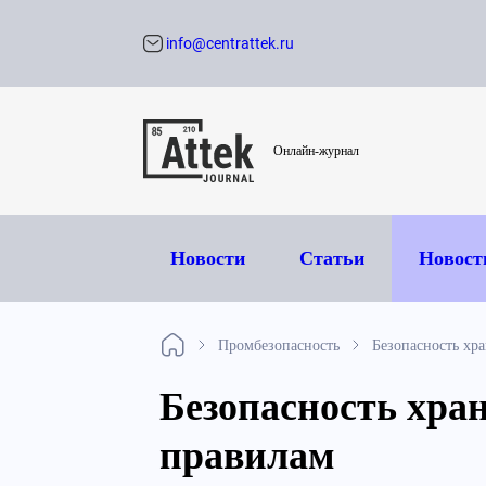
info@centrattek.ru
Обратный звон
Онлайн-журнал
Новости
Статьи
Новост
Промбезопасность
Безопасность хр
Безопасность хра
правилам