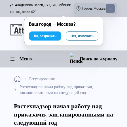
ул. Академика Варги, 8к1, БЦ Лейпциг,
Город:
Москва
4 этаж, офис 421
Ваш город —
Москва
?
Онлайн-журнал
Да, сохранить
Нет, изменить
Меню
Поиск по журналу
Регулирование
Ростехнадзор начал работу над приказами,
запланированными на следующий год
Ростехнадзор начал работу над
приказами, запланированными на
следующий год