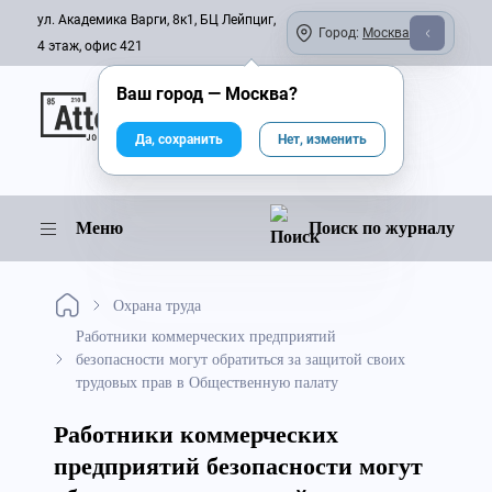
ул. Академика Варги, 8к1, БЦ Лейпциг,
Город:
Москва
4 этаж, офис 421
Ваш город —
Москва
?
Онлайн-журнал
Да, сохранить
Нет, изменить
Меню
Поиск по журналу
Охрана труда
Работники коммерческих предприятий
безопасности могут обратиться за защитой своих
трудовых прав в Общественную палату
Работники коммерческих
предприятий безопасности могут