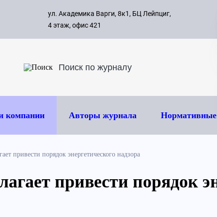
с 09:00 д
ул. Академика Варги, 8к1, БЦ Лейпциг,
ок
8 495 
4 этаж, офис 421
и компании
Авторы журнала
Нормативные
гает привести порядок энергетического надзора
лагает привести порядок э