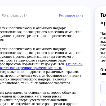
Ва
05 апреля, 2017
Регулирование
п
, технологическому и атомному надзору
постановления, посвященного внесению изменений
Наш
рующее процесс реализации энергетического
исп
нов
акк
нео
, технологическому и атомному надзору
рас
постановления, посвященного внесению изменений
экс
рующее процесс реализации энергетического
Рос
нов. Соответствующее уведомление было
тре
урсе проектов нормативных документов.
Основной
ляется расширенное применение риск-
Отп
егодня активно внедряется в различных отраслях
свя
лагается применить его при формировании плана
ъектах энергетического надзора, включая
 планового, так и внепланового характера.
нь критериев, на основании которого объекты
 одной из основных категорий риска.
фикации подвергнутся теплоснабжающие
 крупные потребители электроэнергии и другие