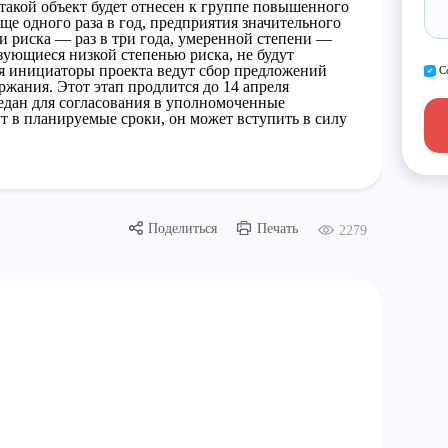
 такой объект будет отнесен к группе повышенного
аще одного раза в год, предприятия значительного
ни риска — раз в три года, умеренной степени —
изующиеся низкой степенью риска, не будут
мя инициаторы проекта ведут сбор предложений
С
ржания. Этот этап продлится до 14 апреля
редан для согласования в уполномоченные
т в планируемые сроки, он может вступить в силу
Поделиться
Печать
2279