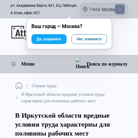
ул. Академика Варги, 8к1, БЦ Лейпциг,
Город:
Москва
4 этаж, офис 421
Ваш город —
Москва
?
Онлайн-журнал
Да, сохранить
Нет, изменить
Меню
Поиск по журналу
Охрана труда
В Иркутской области вредные условия труда
характерны для половины рабочих мест
В Иркутской области вредные
условия труда характерны для
половины рабочих мест