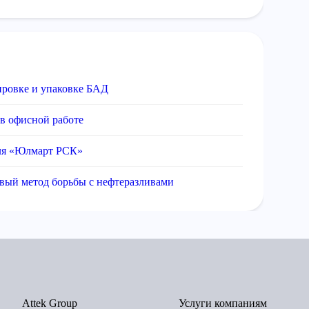
ировке и упаковке БАД
в офисной работе
для «Юлмарт РСК»
вый метод борьбы с нефтеразливами
Attek Group
Услуги компаниям