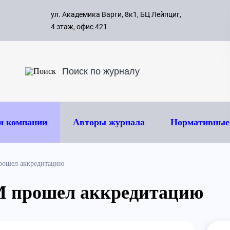
с 09:00 д
ул. Академика Варги, 8к1, БЦ Лейпциг,
ок
8 495 
4 этаж, офис 421
и компании
Авторы журнала
Нормативные
рошел аккредитацию
 прошел аккредитацию