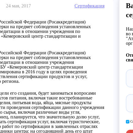
В
24 мая, 2017
Сертификация
с
Российской Федерации (Росаккредитация)
ерки на предмет соблюдения установленных
Наш
кредитации в отношении учреждения по
во 
 «Кемеровский центр стандартизации и
"Ат
орг
Российской Федерации (Росаккредитация)
От
ерки на предмет соблюдения установленных
свя
кредитации в отношении учреждения
ФБУ «Кемеровский центр стандартизации
мирована в 2016 году в целях проведения
ствления сертификации продуктов и услуг,
 региона.
ли его создания, будет заниматься вопросами
тов питания, включая такие востребованные
делия, питьевая вода, яйца, мясные продукты
асти проведения сертификации данного учреждения
 сырья, включая различные виды угля,
нец, планируется, что значительную долю услуг,
ать сертификация услуг, включая туристические,
С
 работ по сертификации в заявленных отраслях
дники центра: на сегодняшний день его штат