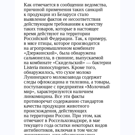
Как отмечается в сообщении ведомства,
причиной применения таких санкций
к продукции из Беларуси стало
выявление фактов ее несоответствия
действующим требованиям к качеству
таких товаров, которые в настоящее
время действуют на территории
Российской Федерации. Так, к примеру,
в мясе птицы, которое производится
на агропромышленном комбинате
«Дзержинский», была обнаружена
сальмонелла, в свинине, выпускаемой
на комбинате «Скидельский» — бактерии
Listeria monocytogenes. Кроме того,
обнаружилось, что сухое молоко
Лунинецкого молокозавода содержит
следы офлоксацина и тилозина, а товары,
поступающие с предприятия «Молочный
мир», характеризуются наличием
линкомицина. Все эти факты
противоречат содержанию стандартов
качества продукции животного
происхождения, действующих
на территории России. При этом, как
отмечают в Россельхознадзоре, в мае
текущего года остатки некоторых видов
антибиотиков, включая в том числе
линкомицин, уже обнаруживались