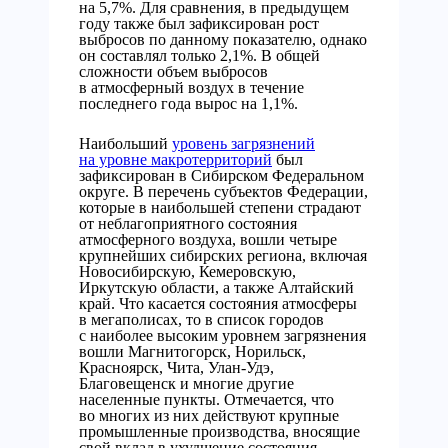
на 5,7%. Для сравнения, в предыдущем
году также был зафиксирован рост
выбросов по данному показателю, однако
он составлял только 2,1%. В общей
сложности объем выбросов
в атмосферный воздух в течение
последнего года вырос на 1,1%.
Наибольший
уровень загрязнений
на уровне макротерриторий
был
зафиксирован в Сибирском Федеральном
округе. В перечень субъектов Федерации,
которые в наибольшей степени страдают
от неблагоприятного состояния
атмосферного воздуха, вошли четыре
крупнейших сибирских региона, включая
Новосибирскую, Кемеровскую,
Иркутскую области, а также Алтайский
край. Что касается состояния атмосферы
в мегаполисах, то в список городов
с наиболее высоким уровнем загрязнения
вошли Магнитогорск, Норильск,
Красноярск, Чита, Улан-Удэ,
Благовещенск и многие другие
населенные пункты. Отмечается, что
во многих из них действуют крупные
промышленные производства, вносящие
свой вклад в ухудшение состояния