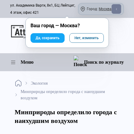
ул. Академика Варги, 8к1, БЦ Лейпциг,
Город:
Москва
4 этаж, офис 421
Ваш город —
Москва
?
Онлайн-журнал
Да, сохранить
Нет, изменить
Меню
Поиск по журналу
Экология
Минприроды определило города с наихудшим
воздухом
Минприроды определило города с
наихудшим воздухом