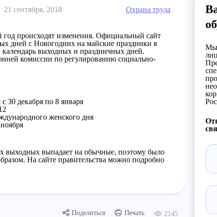
В
21 сентября, 2018
Охрана труда
об
 год происходят изменения. Официальный сайт
ых дней с Новогодних на майские праздники в
Мы 
 календарь выходных и праздничных дней.
лиц
онней комиссии по регулированию социально-
Пре
спе
про
нео
кор
с 30 декабря по 8 января
Рос
12
еждународного женского дня
Отп
 ноября
свя
ых выходных выпадает на обычные, поэтому было
образом. На сайте правительства можно подробно
Поделиться
Печать
2145