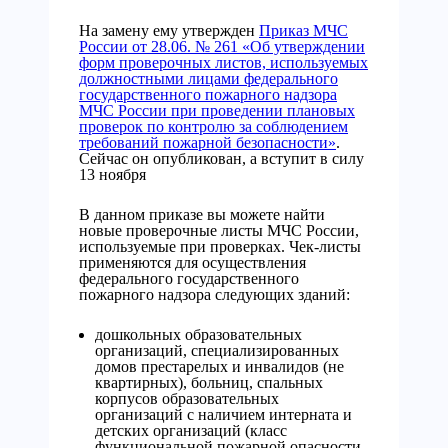
На замену ему утвержден
Приказ МЧС
России от 28.06. № 261 «Об утверждении
форм проверочных листов, используемых
должностными лицами федерального
государственного пожарного надзора
МЧС России при проведении плановых
проверок по контролю за соблюдением
требований пожарной безопасности»
.
Сейчас он опубликован, а вступит в силу
13 ноября
В данном приказе вы можете найти
новые проверочные листы МЧС России,
используемые при проверках. Чек-листы
применяются для осуществления
федерального государственного
пожарного надзора следующих зданий:
дошкольных образовательных
организаций, специализированных
домов престарелых и инвалидов (не
квартирных), больниц, спальных
корпусов образовательных
организаций с наличием интерната и
детских организаций (класс
функциональной пожарной опасности