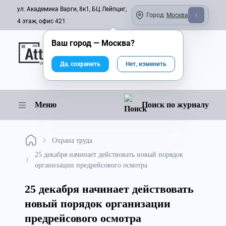
ул. Академика Варги, 8к1, БЦ Лейпциг,
Город:
Москва
4 этаж, офис 421
Ваш город —
Москва
?
Онлайн-журнал
Да, сохранить
Нет, изменить
Меню
Поиск по журналу
Охрана труда
25 декабря начинает действовать новый порядок
организации предрейсового осмотра
25 декабря начинает действовать
новый порядок организации
предрейсового осмотра