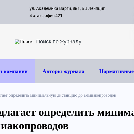
с 09:00 д
ул. Академика Варги, 8к1, БЦ Лейпциг,
ок
8 495 
4 этаж, офис 421
и компании
Авторы журнала
Нормативные
гает определить минимальную дистанцию до аммиакопроводов
длагает определить миним
миакопроводов