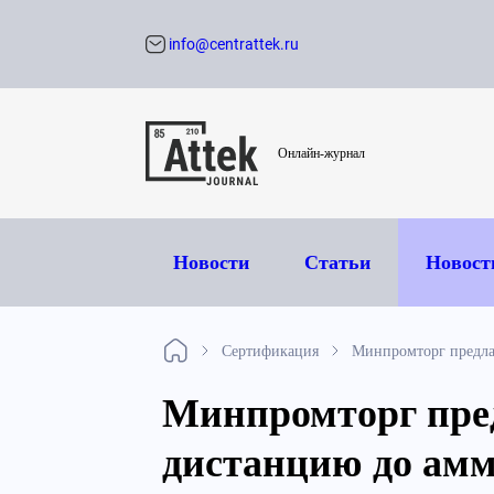
info@centrattek.ru
Обратный звон
Онлайн-журнал
Новости
Статьи
Новост
Сертификация
Минпромторг предла
Минпромторг пре
дистанцию до ам