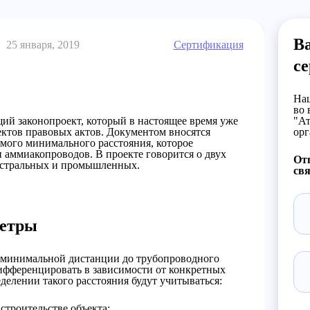
В
25 января, 2019
Сертификация
с
Наш
во 
ий законопроект, который в настоящее время уже
"Ат
ектов правовых актов. Документом вносятся
орг
мого минимального расстояния, которое
 аммиакопроводов. В проекте говорится о двух
От
гистральных и промышленных.
свя
метры
 минимальной дистанции до трубопроводного
дифференцировать в зависимости от конкретных
делении такого расстояния будут учитываться:
строительстве объекта;