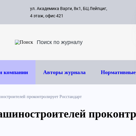
с 09:00 д
ул. Академика Варги, 8к1, БЦ Лейпциг,
ок
8 495 
4 этаж, офис 421
и компании
Авторы журнала
Нормативные
остроителей проконтролирует Росстандарт
шиностроителей проконтр