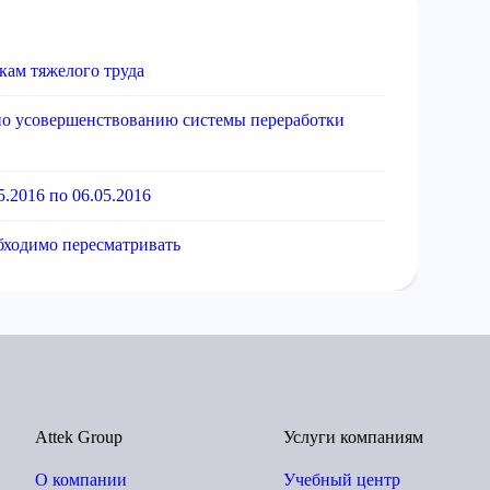
кам тяжелого труда
 по усовершенствованию системы переработки
.2016 по 06.05.2016
бходимо пересматривать
Attek Group
Услуги компаниям
О компании
Учебный центр