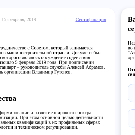
В
15 февраля, 2019
Сертификация
с
Наш
рудничестве с Советом, который занимается
во 
в в машиностроительной отрасли. Документ был
"Ат
 которого являлось обсуждение содействия
орг
изошло 5 февраля 2019 года. При подписании
стандарт – руководитель службы Алексей Абрамов,
От
ль организации Владимир Гутенев.
свя
ества
формирование и развитие широкого спектра
анизаций. При этом основной целью деятельности
нальных квалификаций в их профильных сферах
ологии и техническом регулировании.