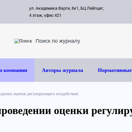
с 09:00 д
ул. Академика Варги, 8к1, БЦ Лейпциг,
ок
8 495 
4 этаж, офис 421
и компании
Авторы журнала
Нормативные
едении оценки регулирующего воздействия
проведении оценки регули