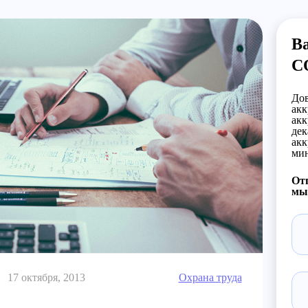
Ва
С
Дов
акк
акк
дек
акк
мин
Отп
мы 
17 октября, 2013
Охрана труда