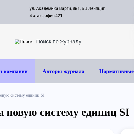
с 09:00 д
ул. Академика Варги, 8к1, БЦ Лейпциг,
ок
8 495 
4 этаж, офис 421
и компании
Авторы журнала
Нормативные
новую систему единиц SI
а новую систему единиц SI