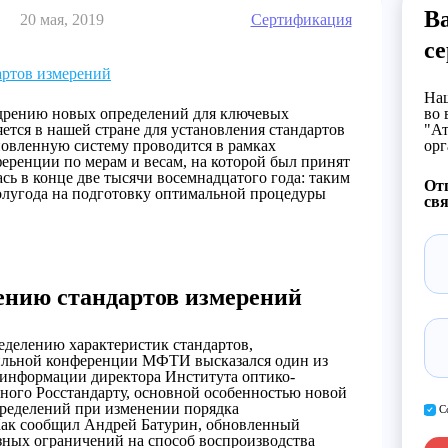
В
20 мая, 2019
Сертификация
с
артов измерений
Наш
едрению новых определений для ключевых
во 
яется в нашей стране для установления стандартов
"Ат
новленную систему проводится в рамках
орг
еренции по мерам и весам, на которой был принят
сь в конце две тысячи восемнадцатого года: таким
От
полугода на подготовку оптимальной процедуры
свя
ению стандартов измерений
еделению характеристик стандартов,
ильной конференции МФТИ высказался один из
о информации директора Института оптико-
ного Росстандарту, основной особенностью новой
пределений при изменении порядка
С
Как сообщил Андрей Батурин, обновленный
зных ограничений на способ воспроизводства