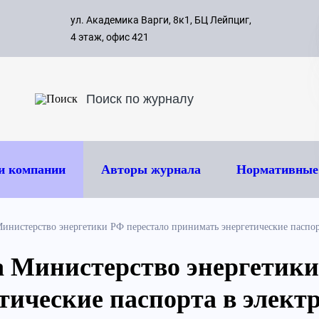
с 09:00 д
ул. Академика Варги, 8к1, БЦ Лейпциг,
ок
8 495 
4 этаж, офис 421
и компании
Авторы журнала
Нормативные
Министерство энергетики РФ перестало принимать энергетические паспо
да Министерство энергетик
тические паспорта в элект