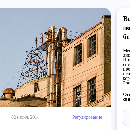
Ва
по
бе
Мы 
лиц
Пре
спе
про
нео
кор
Рос
Отп
свя
02 июня, 2014
Регулирование