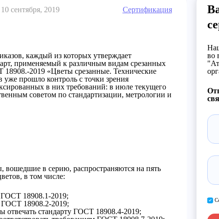
В
10 сентября, 2019
Сертификация
с
Наш
иказов, каждый из которых утверждает
во 
арт, применяемый к различным видам срезанных
"Ат
 18908.-2019 «Цветы срезанные. Технические
орг
 уже прошло контроль с точки зрения
иксированных в них требований: в июле текущего
От
венным советом по стандартизации, метрологии и
свя
 вошедшие в серию, распространяются на пять
ветов, в том числе:
ь ГОСТ 18908.1-2019;
С
 ГОСТ 18908.2-2019;
ы отвечать стандарту ГОСТ 18908.4-2019;