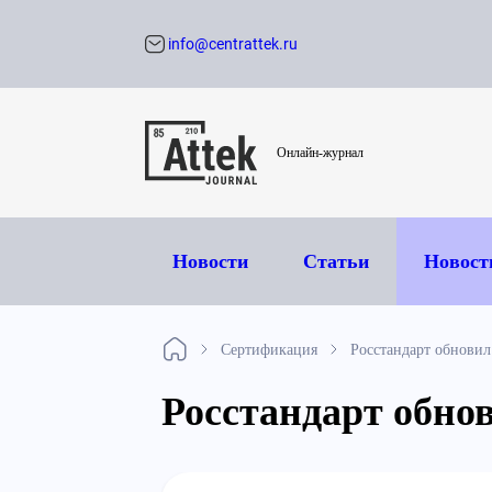
info@centrattek.ru
Обратный звон
Онлайн-журнал
Новости
Статьи
Новост
Сертификация
Росстандарт обновил
Росстандарт обно