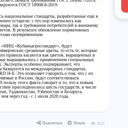
оответствовать требованиям ГОСТ 18908.7-2019;
улируются ГОСТ 18908.8-2019.
сь национальные стандарты, разработанные еще в
венно устарели: с тех пор изменились как
вара, так и требования потребителей к внешнему
ветов. В результате обновление нормативных
весьма своевременным.
 «НИЦ «Кубаньагростандарт», будут
ммерческие срезанные цветы, то есть те, которые
 их правила касаются как цветов, выращенных в
торые выращивались с применением специальных
. Эксперты особенно подчеркивают, что
м базируется на международных стандартах,
H-6. Это позволяет говорить о том, что с их
яемые в Россию, будут соответствовать
пользу этого факта говорит и то, что к новым
йствие присоединились шесть государств, в числе
ан, Таджикистан, Узбекистан и Беларусь.
ем через год - с 1 июля 2020 года.
Поделиться
Печать
3121