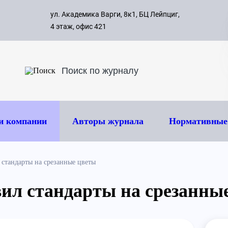
с 09:00 д
ул. Академика Варги, 8к1, БЦ Лейпциг,
ок
8 495 
4 этаж, офис 421
и компании
Авторы журнала
Нормативные
 стандарты на срезанные цветы
вил стандарты на срезанны