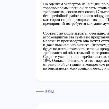
По оценкам экспертов из Гильдии по
торгово-промышленной палаты стоимо
требованиям, составляет около 17 тыс
бесперебойной работы такого оборудов
категории скоропортящихся товаров. 
предприятий потребуется как минимум 
Соответствующие затраты, очевидно, л
агрохолдингов эта сумма не представл
молочных производств она может стат
и даже выживанию бизнеса. Впрочем, 
будут поднять стоимость готовой прод
требования об обязательной электронно
Среднее увеличение потребительских ц
10%. Однако понятно, что этот параме
от рыночной ситуации в конкретном ре
интенсивности конкуренции между ни
Назад