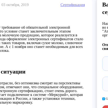
В
03 октября, 2019
Сертификация
с
Наш
у требование об обязательной электронной
во 
то условие станет заключительным этапом
"Ат
а молочную продукцию, которое реализуется в
орг
9 года оформление электронных сертификатов стало
 таких товаров, включая сухое молоко, сливочное
От
е. А с 1 ноября оно станет необходимым для всех
свя
олока.
 ситуации
отрасли, без оптимизма смотрят на перспективы
ом, отмечают они, что специальное оборудование,
ктронную сертификацию, стоит очень дорого.
гает подключение к системе «Меркурий», которая
икации в России, а также установки техники,
С
альную маркировку.