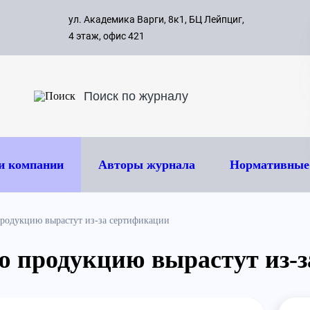
с 09:00 д
ул. Академика Варги, 8к1, БЦ Лейпциг,
ок
8 495 
4 этаж, офис 421
и компании
Авторы журнала
Нормативные
родукцию вырастут из-за сертификации
 продукцию вырастут из-з