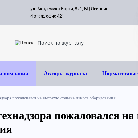
с 09:00 д
ул. Академика Варги, 8к1, БЦ Лейпциг,
ок
8 495 
4 этаж, офис 421
и компании
Авторы журнала
Нормативные
адзора пожаловался на высокую степень износа оборудования
технадзора пожаловался на
ния