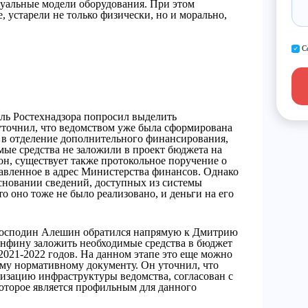
туальные модели оборудования. При этом
, устарели не только физически, но и морально,
С
ель Ростехнадзора попросил выделить
точнил, что ведомством уже была сформирована
я в отделение дополнительного финансирования,
имые средства не заложили в проект бюджета на
 он, существует также протокольное поручение о
авленное в адрес Министерства финансов. Однако
основании сведений, доступных из системы
о оно тоже не было реализовано, и деньги на его
 господин Алешин обратился напрямую к Дмитрию
нфину заложить необходимые средства в бюджет
 2021-2022 годов. На данном этапе это еще можно
ому нормативному документу. Он уточнил, что
низацию инфраструктуры ведомства, согласован с
оторое является профильным для данного