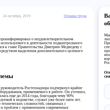
В
24 октября, 2019
Охрана труда
об
Мы 
 проинформировал о неудовлетворительном
лиц
 используемого в деятельности подконтрольного
Пре
ился к главе Правительства Дмитрию Медведеву с
спе
средством выделения дополнительного целевого
про
нео
кор
Рос
Отп
блемы
свя
руководитель Ростехнадзора подчеркнул крайне
борудования, применяемого в работе. Он уточнил,
алась еще до 2014 года, благодаря чему 90%
уемой в ведомстве, служат уже более пяти лет.
о технических сложностей, связанных с
 и проблем с применением современных