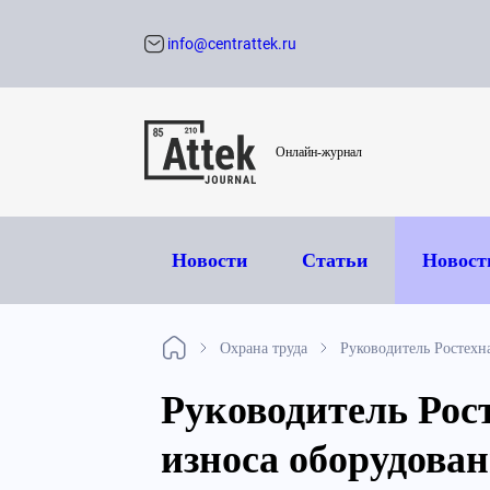
info@centrattek.ru
Обратный звон
Онлайн-журнал
Новости
Статьи
Новост
Охрана труда
Руководитель Ростехн
Руководитель Рос
износа оборудова