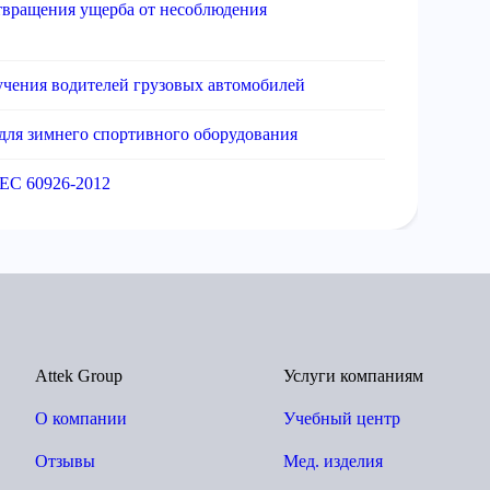
твращения ущерба от несоблюдения
чения водителей грузовых автомобилей
 для зимнего спортивного оборудования
EC 60926-2012
Attek Group
Услуги компаниям
О компании
Учебный центр
Отзывы
Мед. изделия