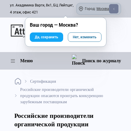
ул. Академика Варги, 8к1, БЦ Лейпциг,
Город:
Москва
4 этаж, офис 421
Ваш город —
Москва
?
Онлайн-журнал
Да, сохранить
Нет, изменить
Меню
Поиск по журналу
Сертификация
Российские производители органической
продукции опасаются проиграть конкуренцию
зарубежным поставщикам
Российские производители
органической продукции