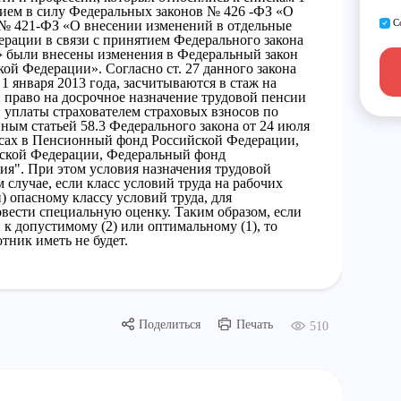
ением в силу Федеральных законов № 426 -ФЗ «О
С
 № 421-ФЗ «О внесении изменений в отдельные
ерации в связи с принятием Федерального закона
» были внесены изменения в Федеральный закон
ой Федерации». Согласно ст. 27 данного закона
1 января 2013 года, засчитываются в стаж на
 право на досрочное назначение трудовой пенсии
и уплаты страхователем страховых взносов по
ым статьей 58.3 Федерального закона от 24 июля
осах в Пенсионный фонд Российской Федерации,
йской Федерации, Федеральный фонд
ия". При этом условия назначения трудовой
 случае, если класс условий труда на рабочих
) опасному классу условий труда, для
вести специальную оценку. Таким образом, если
 к допустимому (2) или оптимальному (1), то
тник иметь не будет.
Поделиться
Печать
510