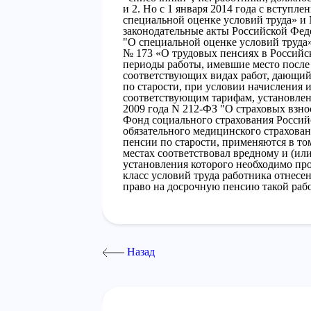
и 2. Но с 1 января 2014 года с вступл
специальной оценке условий труда» и
законодательные акты Российской Фед
"О специальной оценке условий труда
№ 173 «О трудовых пенсиях в Российск
периоды работы, имевшие место после 
соответствующих видах работ, дающий
по старости, при условии начисления 
соответствующим тарифам, установленн
2009 года N 212-ФЗ "О страховых взн
Фонд социального страхования Росси
обязательного медицинского страхован
пенсии по старости, применяются в том
местах соответствовал вредному и (или
установления которого необходимо про
класс условий труда работника отнесен
право на досрочную пенсию такой рабо
Назад