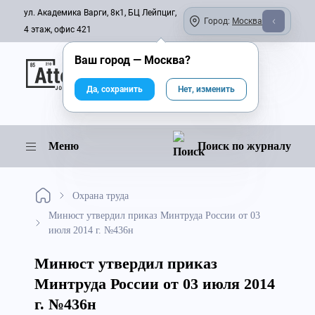
ул. Академика Варги, 8к1, БЦ Лейпциг,
Город:
Москва
4 этаж, офис 421
Ваш город —
Москва
?
Онлайн-журнал
Да, сохранить
Нет, изменить
Меню
Поиск по журналу
Охрана труда
Минюст утвердил приказ Минтруда России от 03
июля 2014 г. №436н
Минюст утвердил приказ
Минтруда России от 03 июля 2014
г. №436н