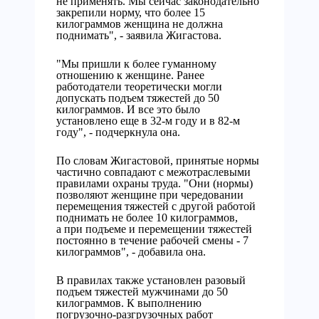
не применять. Мы сейчас законодательно
закрепили норму, что более 15
килограммов женщина не должна
поднимать", - заявила Жигастова.
"Мы пришли к более гуманному
отношению к женщине. Ранее
работодатели теоретически могли
допускать подъем тяжестей до 50
килограммов. И все это было
установлено еще в 32-м году и в 82-м
году", - подчеркнула она.
По словам Жигастовой, принятые нормы
частично совпадают с межотраслевыми
правилами охраны труда. "Они (нормы)
позволяют женщине при чередовании
перемещения тяжестей с другой работой
поднимать не более 10 килограммов,
а при подъеме и перемещении тяжестей
постоянно в течение рабочей смены - 7
килограммов", - добавила она.
В правилах также установлен разовый
подъем тяжестей мужчинами до 50
килограммов. К выполнению
погрузочно-разгрузочных работ