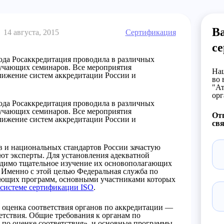
В
14 августа, 2015
Сертификация
с
 года Росаккредитация проводила в различных
учающих семинаров. Все мероприятия
Наш
лижение систем аккредитации России и
во 
"Ат
орг
 года Росаккредитация проводила в различных
учающих семинаров. Все мероприятия
От
лижение систем аккредитации России и
свя
 и национальных стандартов России зачастую
ют эксперты. Для установления адекватной
одимо тщательное изучение их основополагающих
 Именно с этой целью Федеральная служба по
чающих программ, основными участниками которых
системе сертификации ISO
.
 оценка соответствия органов по аккредитации —
етствия. Общие требования к органам по
по оценке соответствия», и основные программы,