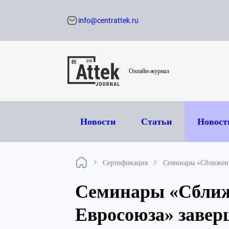
info@centrattek.ru
Обратный звон
Онлайн-журнал
Новости
Статьи
Новост
Сертификация
Семинары «Сближени
Семинары «Сближе
Евросоюза» заве