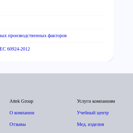
ных производственных факторов
EC 60924-2012
Attek Group
Услуги компаниям
О компании
Учебный центр
Отзывы
Мед. изделия