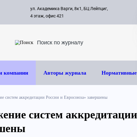
с 09:00 д
ул. Академика Варги, 8к1, БЦ Лейпциг,
ок
8 495 
4 этаж, офис 421
и компании
Авторы журнала
Нормативные
е систем аккредитации России и Евросоюза» завершены
ние систем аккредитации
ршены