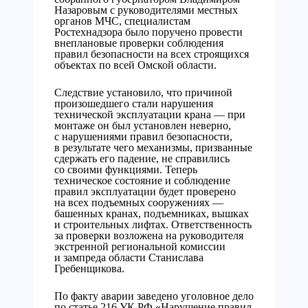
Назаровым с руководителями местных
органов МЧС, специалистам
Ростехнадзора было поручено провести
внеплановые проверки соблюдения
правил безопасности на всех строящихся
объектах по всей Омской области.
Следствие установило, что причиной
произошедшего стали нарушения
технической эксплуатации крана — при
монтаже он был установлен неверно,
с нарушениями правил безопасности,
в результате чего механизмы, призванные
сдержать его падение, не справились
со своими функциями. Теперь
техническое состояние и соблюдение
правил эксплуатации будет проверено
на всех подъемных сооружениях —
башенных кранах, подъемниках, вышках
и строительных лифтах. Ответственность
за проверки возложена на руководителя
экстренной региональной комиссии
и зампреда области Станислава
Гребенщикова.
По факту аварии заведено уголовное дело
по статье 216 УК РФ «Нарушение правил