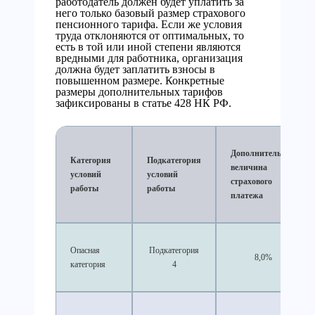
работодатель должен будет уплатить за
него только базовый размер страхового
пенсионного тарифа. Если же условия
труда отклоняются от оптимальных, то
есть в той или иной степени являются
вредными для работника, организация
должна будет заплатить взносы в
повышенном размере. Конкретные
размеры дополнительных тарифов
зафиксированы в статье 428 НК РФ.
Дополнительная
Категория
Подкатегория
величина
условий
условий
страхового
работы
работы
платежа
Опасная
Подкатегория
8,0%
категория
4