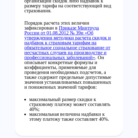
организации скидок либо надбавок к
размеру тарифа на соответствующий вид
страхования.
Порядок расчета этих величин
зафиксирован в
Приказе Минтруда
России от 01.08.2012 № 39н «Об
утверждении методики расчета скидок и
надбавок к страховым тарифам на
обязательное социальное страхование от
несчастных случаев на производстве и
профессиональных заболеваний»
. Он
описывает конкретные формулы и
коэффициенты, применяемые для
проведения необходимых подсчетов, а
также содержит предельные допустимые
значения устанавливаемых повышенных
и пониженных значений тарифов:
максимальный размер скидки к
страховому платежу может составлять
40%;
максимальная величина надбавки к
этому платежу также составляет 40%.