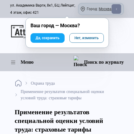
ул. Академика Варги, 8к1, БЦ Лейпциг,
Город:
Москва
4 этаж, офис 421
Ваш город —
Москва
?
Онлайн-журнал
Да, сохранить
Нет, изменить
Меню
Поиск по журналу
Охрана труда
Применение результатов специальной оценки
условий труда: страховые тарифы
Применение результатов
специальной оценки условий
труда: страховые тарифы