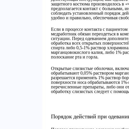
защитного костюма производилось в «ч
предполагается контакт с больными, 
соблюдать установленный порядок дейс
удобно и правильно, обеспечивая своб
Если в процессе контакта с пациентом
медработник обязан переодеться в ко
ситуации. Перед одеванием дополните
обработка всех открытых поверхностей
спирта либо 0,5-1% раствор хлорамина
марганцовокислого калия, либо 1% ра
полоскание рта и горла.
Открытые слизистые оболочки, включая
обрабатывают 0,05% раствором марганц
разрешается применять 1% раствор бор
поверхности носа обрабатываются 1%-
перечисленные препараты, либо они о
обработку слизистых следует с помощ
Порядок действий при одевани