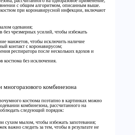
езона, рассчитанного на одноразовое применение,
авнении с общим алгоритмом, описанным выше.
ть костюм при коронавирусной инфекции, включают
чалом одевания;
в без чрезмерных усилий, чтобы избежать
ание манжетов, чтобы исключить наличие
ный контакт с коронавирусом;
ения респиратора после нескольких вдохов и
ов костюма без исключения.
и многоразового комбинезона
вочумного костюма поэтапно в картинках можно
 одевании комбинезона, рассчитанного на
 соблюдать следующий порядок:
ри сухим мылом, чтобы избежать запотевания;
ек важно следить за тем, чтобы в результате не