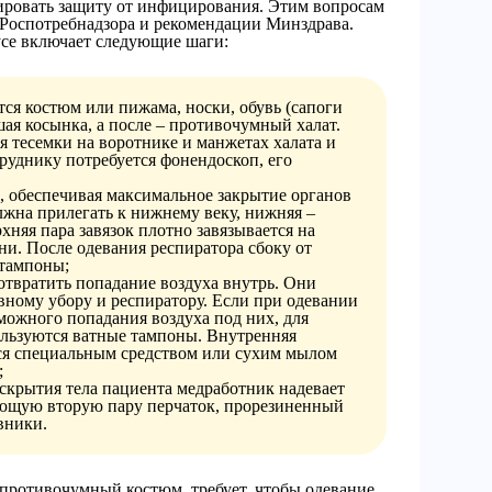
ировать защиту от инфицирования. Этим вопросам
Роспотребнадзора и рекомендации Минздрава.
усе включает следующие шаги:
тся костюм или пижама, носки, обувь (сапоги
ая косынка, а после – противочумный халат.
я тесемки на воротнике и манжетах халата и
труднику потребуется фонендоскоп, его
, обеспечивая максимальное закрытие органов
лжна прилегать к нижнему веку, нижняя –
хняя пара завязок плотно завязывается на
ени. После одевания респиратора сбоку от
 тампоны;
отвратить попадание воздуха внутрь. Они
вному убору и респиратору. Если при одевании
можного попадания воздуха под них, для
ользуются ватные тампоны. Внутренняя
ся специальным средством или сухим мылом
;
скрытия тела пациента медработник надевает
ющую вторую пару перчаток, прорезиненный
вники.
 противочумный костюм, требует, чтобы одевание