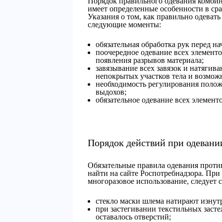
Порядок правильного одевания комбин
имеет определенные особенности в ср
Указания о том, как правильно одева
следующие моменты:
обязательная обработка рук перед на
поочередное одевание всех элементо
появления разрывов материала;
завязывание всех завязок и натягив
непокрытых участков тела и возмож
необходимость регулирования полож
выдохов;
обязательное одевание всех элемент
Порядок действий при одевани
Обязательные правила одевания проти
найти на сайте Роспотребнадзора. При
многоразовое использование, следует
стекло маски шлема натирают изнут
при застегивании текстильных застеж
оставалось отверстий;