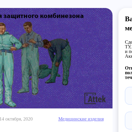
В
м
Сде
ТУ,
и п
Акк
Отп
пол
теч
14 октября, 2020
Медицинские изделия