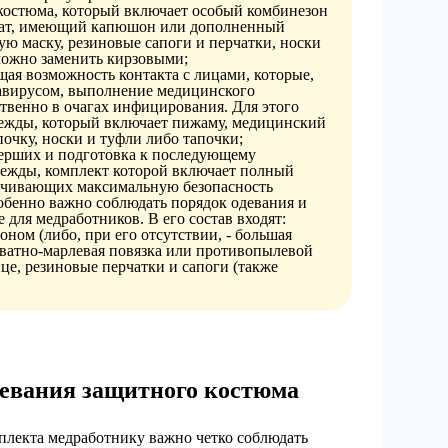
 костюма, который включает особый комбинезон
лат, имеющий капюшон или дополненный
ую маску, резиновые сапоги и перчатки, носки
можно заменить кирзовыми;
щая возможность контакта с лицами, которые,
авирусом, выполнение медицинского
твенно в очагах инфицирования. Для этого
дежды, который включает пижаму, медицинский
очку, носки и туфли либо тапочки;
ерших и подготовка к последующему
дежды, комплект которой включает полный
печивающих максимальную безопасность
собенно важно соблюдать порядок одевания и
 для медработников. В его состав входят:
ном (либо, при его отсутствии, - большая
 ватно-марлевая повязка или противопылевой
нце, резиновые перчатки и сапоги (также
девания защитного костюма
плекта медработнику важно четко соблюдать