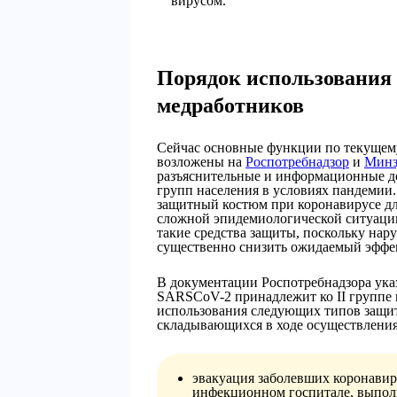
вирусом.
Порядок использования
медработников
Сейчас основные функции по текущем
возложены на
Роспотребнадзор
и
Минз
разъяснительные и информационные д
групп населения в условиях пандемии.
защитный костюм при коронавирусе для
сложной эпидемиологической ситуаци
такие средства защиты, поскольку на
существенно снизить ожидаемый эффе
В документации Роспотребнадзора указ
SARSCoV-2 принадлежит ко II группе 
использования следующих типов защит
складывающихся в ходе осуществления
эвакуация заболевших коронави
инфекционном госпитале, выпол