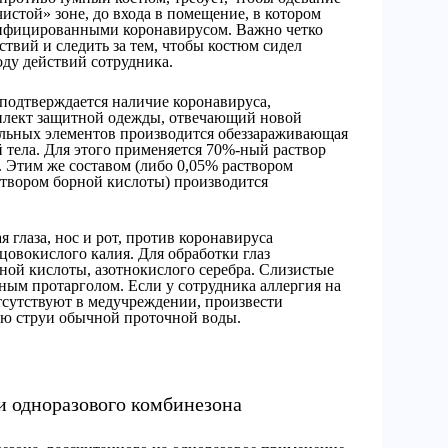
истой» зоне, до входа в помещение, в котором
инфицированными коронавирусом. Важно четко
твий и следить за тем, чтобы костюм сидел
оду действий сотрудника.
 подтверждается наличие коронавируса,
мплект защитной одежды, отвечающий новой
льных элементов производится обеззараживающая
 тела. Для этого применяется 70%-ный раствор
. Этим же составом (либо 0,05% раствором
створом борной кислоты) производится
 глаза, нос и рот, против коронавируса
овокислого калия. Для обработки глаз
ной кислоты, азотнокислого серебра. Слизистые
ным протарголом. Если у сотрудника аллергия на
тсутствуют в медучреждении, произвести
ью струи обычной проточной воды.
и одноразового комбинезона