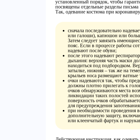
установленный порядок, чтобы гарант
посвящены отдельные разделы письма 
Так, одевание костюма при коронавир
сначала последовательно надевае
или галоши), капюшон или больш
Затем следует завязать имеющиес
пояс. Если в процессе работы со
надевают после обуви;
после этого надевают респиратор
дыхания: верхняя часть маски до
находиться под подбородком. Вер
затылке, нижняя – так же на тем
крыльев носа размещают ватные
очки надеваются так, чтобы пред
должны плотно прилегать к голо
очков обнаруживаются места воз
ликвидации таких полостей исп
поверхность очков обрабатывает
для предупреждения запотевания
при необходимости проведения в
дополнительную защиту, включа
или клеенчатый фартук и нарука
Действующая инструкция, как одевать