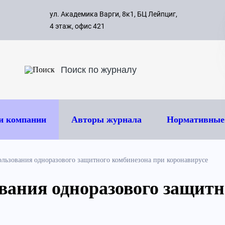
с 09:00 д
ул. Академика Варги, 8к1, БЦ Лейпциг,
ок
8 495 
4 этаж, офис 421
и компании
Авторы журнала
Нормативные
ользования одноразового защитного комбинезона при коронавирусе
вания одноразового защитн