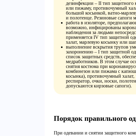
дезинфекции – II тип защитного
или пижаму, противочумный ха
большой косынкой, ватно-марлев
и полотенце. Резиновые сапоги 
работа в изоляторе, предполагаю
возможно, инфицированы корон
наблюдения за людьми непосредс
применяется IV тип защитной о
халат, марлевую косынку или шап
выполнение вскрытия трупов ум
захоронению – I тип защитной о
список защитных средств, обес
медработников. В этом случае о
снятия костюма при коронавирусе
комбинезон или пижама с капюшо
косынка), противочумный халат,
респиратор, очки, носки, полоте
допускаются кирзовые сапоги).
Порядок правильного о
При одевании и снятии защитного ком