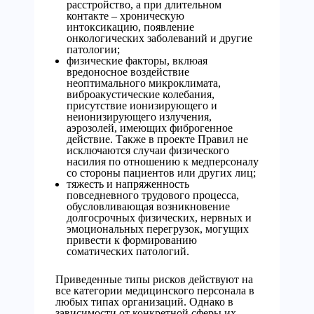
расстройство, а при длительном
контакте – хроническую
интоксикацию, появление
онкологических заболеваний и другие
патологии;
физические факторы, вклюая
вредоносное воздействие
неоптимального микроклимата,
виброакустические колебания,
присутствие ионизирующего и
неионизирующего излучения,
аэрозолей, имеющих фиброгенное
действие. Также в проекте Правил не
исключаются случаи физического
насилия по отношению к медперсоналу
со стороны пациентов или других лиц;
тяжесть и напряженность
повседневного трудового процесса,
обусловливающая возникновение
долгосрочных физических, нервных и
эмоциональных перегрузок, могущих
привести к формированию
соматических патологий.
Приведенные типы рисков действуют на
все категории медицинского персонала в
любых типах организаций. Однако в
зависимости от конкретной сферы их