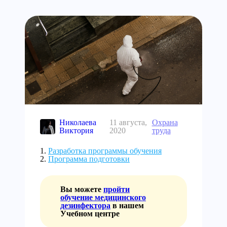
Николаева
11 августа,
Охрана
Виктория
2020
труда
Разработка программы обучения
Программа подготовки
Вы можете
пройти
обучение медицинского
дезинфектора
в нашем
Учебном центре