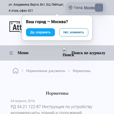
ул. Академика Варги, 8к1, БЦ Лейпциг,
Город:
Москва
4 этаж, офис 421
Ваш город —
Москва
?
Онлайн-журнал
Да, сохранить
Нет, изменить
Меню
Поиск по журналу
Нормативные документы
Нормативы
Нормативы
04 апреля, 2016
РД 34.21.122-87 Инструкция по устройству
молниезащиты зданий и сооружений