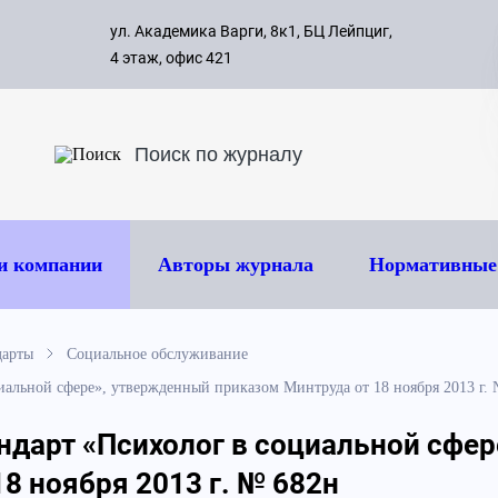
с 09:00 д
ул. Академика Варги, 8к1, БЦ Лейпциг,
ок
8 495 
4 этаж, офис 421
и компании
Авторы журнала
Нормативные
дарты
Социальное обслуживание
иальной сфере», утвержденный приказом Минтруда от 18 ноября 2013 г.
дарт «Психолог в социальной сфер
8 ноября 2013 г. № 682н